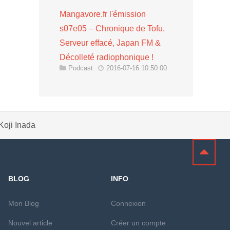
Mangavore.fr l'émission
s07e05 – Chronique de Tofu,
Serveur effacé, Japan FM &
Décolleté radiophonique !
Podcast
2016-07-16 10:50:00
Koji Inada
BLOG
INFO
Mon Blog
Connexion
Nouvel article
Créer un compte