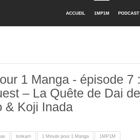
ACCUEIL
1MP1M
PODCAST
our 1 Manga - épisode 7 
est – La Quête de Dai d
 & Koji Inada
as
tonkam
1 Minute pour 1 Manga
1MP1M