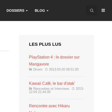
DOSSIERS
BLOG
LES PLUS LUS
PlayStation 4 : le dossier sur
:
Mangavore
Divers
2013-03-20 09:51:00
e
Kawaii Café, le bar d'otak'
Rencontres et Interviews
2013-
12-04 21:44:00
Rencontre avec Hikaru