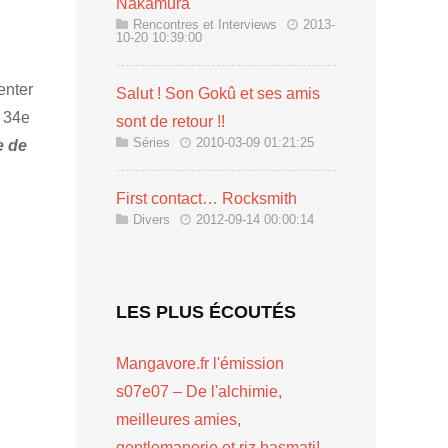
Nakamura
Rencontres et Interviews
2013-
10-20 10:39:00
enter
Salut ! Son Gokû et ses amis
u 34e
sont de retour !!
Séries
2010-03-09 01:21:25
e de
First contact… Rocksmith
Divers
2012-09-14 00:00:14
LES PLUS ÉCOUTÉS
Mangavore.fr l'émission
s07e07 – De l'alchimie,
meilleures amies,
gentlemanerie et riz basmati!