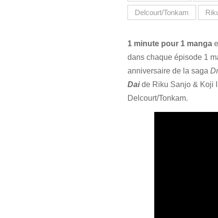
Delcourt/Tonkam
Rik
1 minute pour 1 manga
e
dans chaque épisode 1 man
anniversaire de la saga
D
Dai
de Riku Sanjo & Koji I
Delcourt/Tonkam.