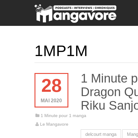
1MP1M
1 Minute p
28
Dragon Qu
MAI 2020
Riku Sanjo
1 Minute pour 1 manga
Le Mangavore
delcourt manga
Mang