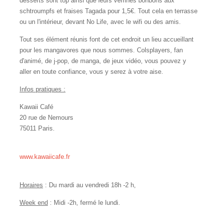
desserts sont top ainsi que leurs verrines bonbons aux
schtroumpfs et fraises Tagada pour 1,5€. Tout cela en terrasse
ou un l'intérieur, devant No Life, avec le wifi ou des amis.
Tout ses élément réunis font de cet endroit un lieu accueillant
pour les mangavores que nous sommes. Colsplayers, fan
d'animé, de j-pop, de manga, de jeux vidéo, vous pouvez y
aller en toute confiance, vous y serez à votre aise.
Infos pratiques :
Kawaii Café
20 rue de Nemours
75011 Paris.
www.kawaiicafe.fr
Horaires
: Du mardi au vendredi 18h -2 h,
Week end
: Midi -2h, fermé le lundi.