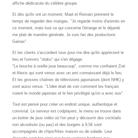
affiche dédicacée du célèbre groupe.
Et dès qu'ils ont un moment, Mael et Romain prennent le
temps de regarder des mangas, "Je regarde moins d'animés en
ce moment, mais tout ce qui concerne l'étrange et le déjanté
me plait de manière générale. Je suis fan des productions
Gainax".
Et les clients s'accordent tous pour me dire qu'ils apprécient le
lieu et l'univers "otaku" qui s'en dégage.
"Le bouche à oreille joue beaucoup", comme me confiaient Zoé
et Alexis qui sont venus avec un ami connaissant déjà le lieu.
Et les grosses chaînes de télévisions japonaises (dont NHK) y
sont aussi venus. "L'idée était de voir comment les français
voient le monde japonais et le lien privilégié qu'on a avec eux".
Tout est pensé pour créer un endroit unique, authentique et
convivial. Le serveur est codplayers, le menu se trouve dans
un boitier de jeux vidéo où l'on peut y découvrir des cocktails
non alcoolisés (ou pas) et des burgers à 9,5€ sont
accompagnés de chips/frites maison ou de salade. Leur