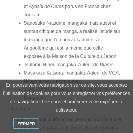
et
Ayashi no Ceres
parus en France chez
Tonkam.
Sanosuke Natsume, mangaka mais aussi et
surtout critique de manga, a réalisé l'étude sur
le manga que l'on pouvait admirer à
Angoulême qui est la même que celle
exposée à la Maison de la Culture du Japon.
Tsutomu Nihei, mangaka. Auteur de
Blame
.
Masakazu Katsura, mangaka. Auteur de
VGA
,
Wingman
et
I's
entre autres.
En poursuivant votre navigation sur ce site, vous acceptez
Yves Schlirf, responsable de
Kana
chez
l’utilisation de cookies pour vous enregistrer vos préférences
Dargaud
de navigation chez nous et améliorer votre expérience
Le forum
utilisateur.
L'ambiance était plutôt bonne, le public nombreux et
EN SAVOIR PLUS
FERMER
lorsque les mangakas sont arrivés ils ont eu droit à