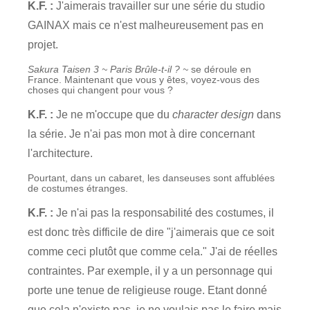
K.F. :
J'aimerais travailler sur une série du studio
GAINAX mais ce n'est malheureusement pas en
projet.
Sakura Taisen 3 ~ Paris Brûle-t-il ? ~
se déroule en
France. Maintenant que vous y êtes, voyez-vous des
choses qui changent pour vous ?
K.F. :
Je ne m'occupe que du
character design
dans
la série. Je n'ai pas mon mot à dire concernant
l'architecture.
Pourtant, dans un cabaret, les danseuses sont affublées
de costumes étranges.
K.F. :
Je n'ai pas la responsabilité des costumes, il
est donc très difficile de dire "j'aimerais que ce soit
comme ceci plutôt que comme cela." J'ai de réelles
contraintes. Par exemple, il y a un personnage qui
porte une tenue de religieuse rouge. Etant donné
que cela n'existe pas, je ne voulais pas le faire mais