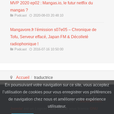
MVP 2020 ep02 : Mangas.io, le futur netflix du
mangas ?
Podcast
2020-08-03 20:48:10
Mangavore.fr l'émission s07e05 – Chronique de
Tofu, Serveur effacé, Japan FM & Décolleté
radiophonique !
Podcast
2016-07-16 10:50:00
Accueil
traductrice
En poursuivant votre navigation sur ce site, vous acceptez
l’utilisation de cookies pour vous enregistrer vos préférences
Copyright © 2026 Mangavore.fr l'actu anim' et manga en
de navigation chez nous et améliorer votre expérience
France - Tous droits réservés Designed by
JoomlArt.com
.
utilisateur.
Joomla!
est un Logiciel Libre diffusé sous licence
GNU