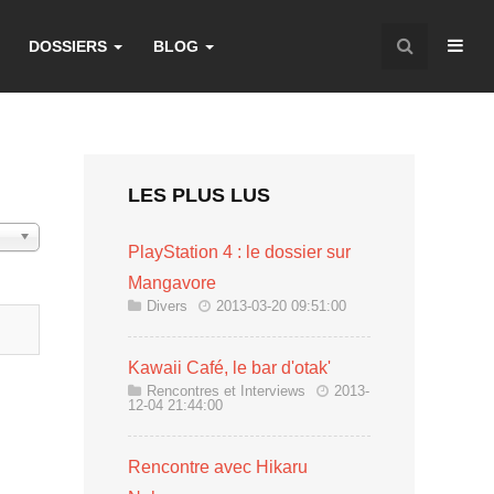
DOSSIERS
BLOG
LES PLUS LUS
chage
PlayStation 4 : le dossier sur
Mangavore
Divers
2013-03-20 09:51:00
Kawaii Café, le bar d'otak'
Rencontres et Interviews
2013-
12-04 21:44:00
Rencontre avec Hikaru