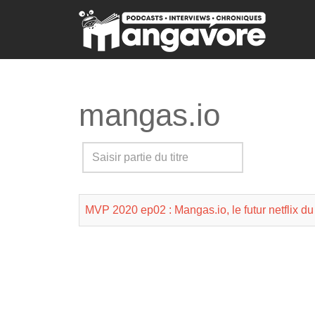
mangas.io
Saisir
partie
du
MVP 2020 ep02 : Mangas.io, le futur netflix d
titre