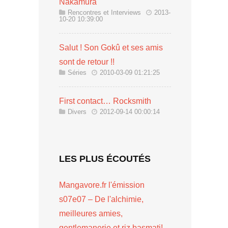
Nakamura
Rencontres et Interviews
2013-
10-20 10:39:00
Salut ! Son Gokû et ses amis
sont de retour !!
Séries
2010-03-09 01:21:25
First contact… Rocksmith
Divers
2012-09-14 00:00:14
LES PLUS ÉCOUTÉS
Mangavore.fr l'émission
s07e07 – De l'alchimie,
meilleures amies,
gentlemanerie et riz basmati!