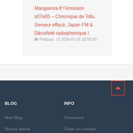
Mangavore.fr l'émission
s07e05 – Chronique de Tofu,
Serveur effacé, Japan FM &
Décolleté radiophonique !
Podcast
2016-07-16 10:50:00
BLOG
INFO
Mon Blog
Connexion
Nouvel article
Créer un compte