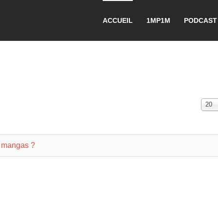
ACCUEIL
1MP1M
PODCAST
Affi
20
#
u mangas ?