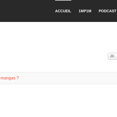
ACCUEIL
1MP1M
PODCAST
Affi
20
#
u mangas ?