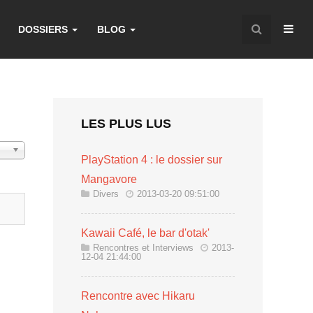
DOSSIERS
BLOG
LES PLUS LUS
chage
PlayStation 4 : le dossier sur
Mangavore
Divers
2013-03-20 09:51:00
Kawaii Café, le bar d'otak'
Rencontres et Interviews
2013-
12-04 21:44:00
Rencontre avec Hikaru