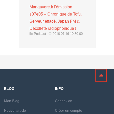
Mangavore.fr l'émission
s07e05 – Chronique de Tofu,
Serveur effacé, Japan FM &
Décolleté radiophonique !
Podcast
2016-07-16 10:50:00
BLOG
INFO
Mon Blog
Connexion
Nouvel article
Créer un compte