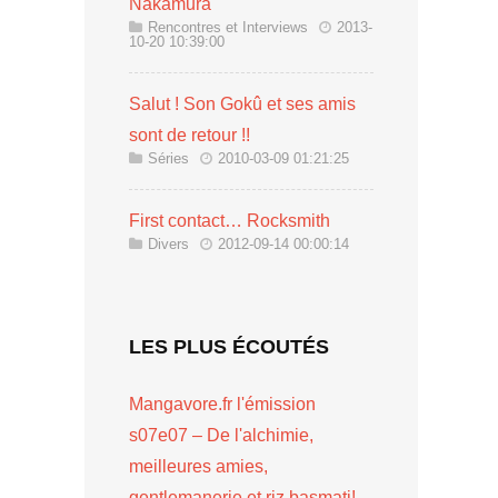
Nakamura
Rencontres et Interviews
2013-
10-20 10:39:00
Salut ! Son Gokû et ses amis
sont de retour !!
Séries
2010-03-09 01:21:25
First contact… Rocksmith
Divers
2012-09-14 00:00:14
LES PLUS ÉCOUTÉS
Mangavore.fr l'émission
s07e07 – De l'alchimie,
meilleures amies,
gentlemanerie et riz basmati!