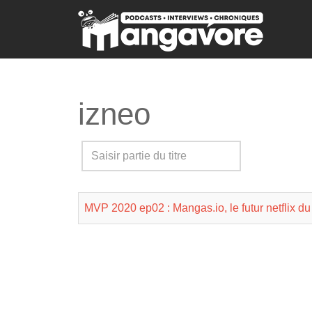
izneo
Saisir
partie
du
MVP 2020 ep02 : Mangas.io, le futur netflix d
titre