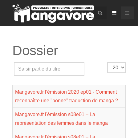
Dossier
Saisir
Affichage
partie
#
du
Mangavore.fr l'émission 2020 ep01 - Comment
titre
reconnaître une "bonne" traduction de manga ?
Mangavore.fr l'émission s08e01 – La
représentation des femmes dans le manga
Mangavore.fr l'émission s08e01 – La